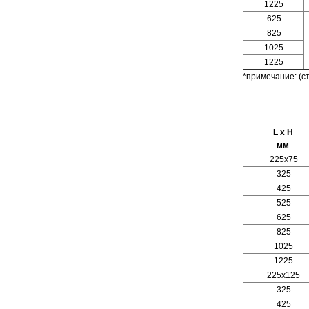
1225
625
825
1025
1225
*примечание: (ст
L x H
мм
225x75
325
425
525
625
825
1025
1225
225x125
325
425