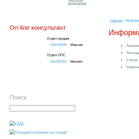
воздушные
Главная
/
Информ
On-line консультант
Информ
Отдел продаж
194039699
Максим
Лицензи
Техпод
Отдел ОПС
Статьи
246259356
Михаил
Опросн
Поиск