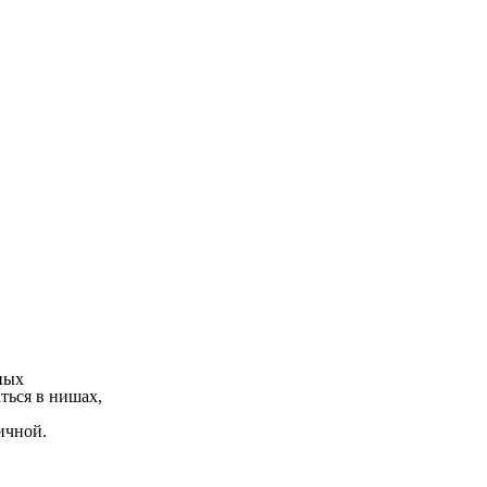
ных
ться в нишах,
ичной.