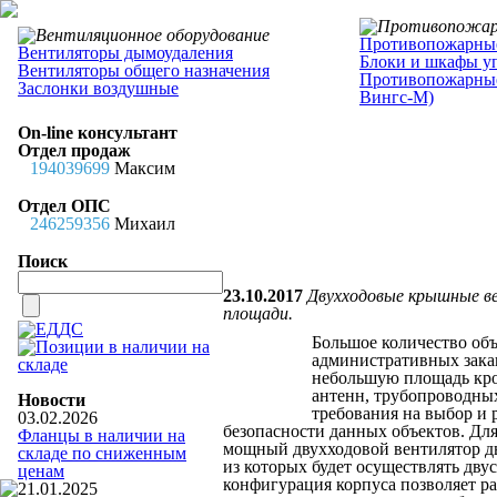
Противопожарные
Вентиляторы дымоудаления
Блоки и шкафы у
Вентиляторы общего назначения
Противопожарные
Заслонки воздушные
Вингс-М)
On-line консультант
Отдел продаж
194039699
Максим
Отдел ОПС
246259356
Михаил
Поиск
23.10.2017
Двухходовые крышные в
площади.
Большое количество об
административных зак
небольшую площадь кров
антенн, трубопроводных
Новости
требования на выбор и
03.02.2026
безопасности данных объектов. Д
Фланцы в наличии на
мощный двухходовой вентилятор дым
складе по сниженным
из которых будет осуществлять дв
ценам
конфигурация корпуса позволяет р
21.01.2025