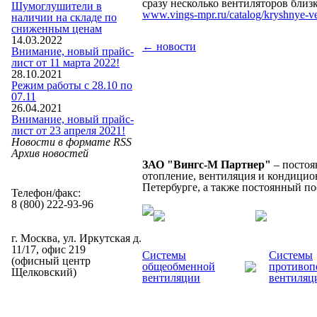
сразу несколько вентиляторов близк
Шумоглушители в
www.vings-mpr.ru/catalog/kryshnye-ve
наличии на складе по
сниженным ценам
14.03.2022
← новости
Внимание, новый прайс-
лист от 11 марта 2022!
28.10.2021
Режим работы с 28.10 по
07.11
26.04.2021
Внимание, новый прайс-
лист от 23 апреля 2021!
Новости в формате RSS
Архив новостей
ЗАО "Вингс-М Партнер"
– постоя
отопление, вентиляция и кондицион
Петербурге, а также постоянный п
Телефон/факс:
8 (800) 222-93-96
г. Москва, ул. Иркутская д.
11/17, офис 219
Системы
Системы
(офисный центр
общеобменной
противоп
Щелковский)
вентиляции
вентиляц