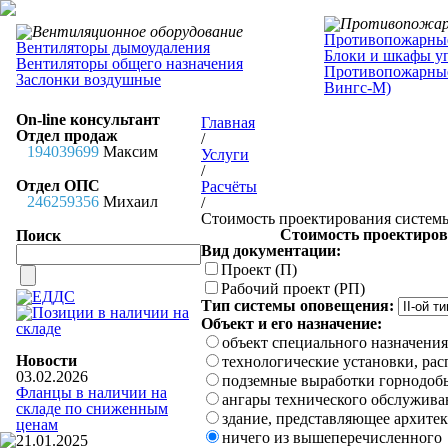
Противопожарные
Вентиляторы дымоудаления
Блоки и шкафы у
Вентиляторы общего назначения
Противопожарные
Заслонки воздушные
Вингс-М)
On-line консультант
Главная
Отдел продаж
/
194039699
Максим
Услуги
/
Отдел ОПС
Расчёты
246259356
Михаил
/
Стоимость проектирования систем
Стоимость проектиров
Поиск
Вид документации:
Проект (П)
Рабочий проект (РП)
Тип системы оповещения:
Объект и его назначение:
объект специального назначения
Новости
технологические установки, ра
03.02.2026
подземные выработки горнодо
Фланцы в наличии на
ангары технического обслуживан
складе по сниженным
здание, представляющее архите
ценам
ничего из вышеперечисленного
21.01.2025