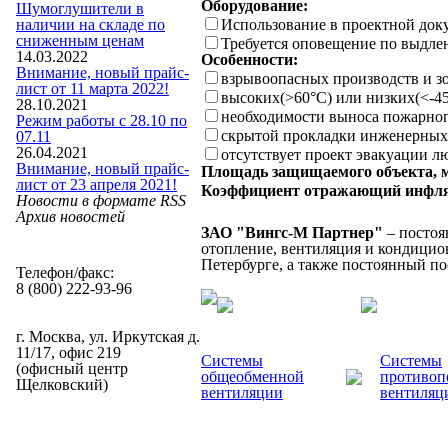
Оборудование:
Шумоглушители в
наличии на складе по
Использование в проектной док
сниженным ценам
Требуется оповещение по выдле
14.03.2022
Особенности:
Внимание, новый прайс-
взрывоопасных производств и з
лист от 11 марта 2022!
высоких(>60°C) или низких(<-45
28.10.2021
необходимости выноса пожарного
Режим работы с 28.10 по
скрытой прокладки инженерны
07.11
26.04.2021
отсутствует проект эвакуации л
Внимание, новый прайс-
Площадь защищаемого объекта, м
лист от 23 апреля 2021!
Коэффициент отражающий инфл
Новости в формате RSS
Архив новостей
ЗАО "Вингс-М Партнер"
– постоя
отопление, вентиляция и кондицион
Петербурге, а также постоянный п
Телефон/факс:
8 (800) 222-93-96
г. Москва, ул. Иркутская д.
11/17, офис 219
Системы
Системы
(офисный центр
общеобменной
противоп
Щелковский)
вентиляции
вентиляц