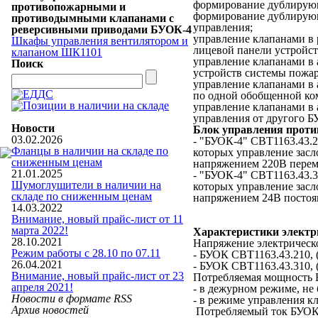
формирование дублирующ
противопожарными и
формирование дублирующ
противодымными клапанами с
управления;
реверсивными приводами БУОК-4
управление клапанами в 
Шкафы управления вентилятором и
лицевой панели устройст
клапаном ШК1101
управление клапанами в 
Поиск
устройств системы пожа
управление клапанами в 
по одной обобщенной ко
управление клапанами в
управления от другого 
Новости
Блок управления проти
03.02.2026
- "БУОК-4" СВТ1163.43.2
Фланцы в наличии на складе по
которых управление зас
сниженным ценам
напряжением 220В перем
21.01.2025
- "БУОК-4" СВТ1163.43.3
Шумоглушители в наличии на
которых управление зас
складе по сниженным ценам
напряжением 24В постоя
14.03.2022
Внимание, новый прайс-лист от 11
марта 2022!
Характеристики электр
28.10.2021
Напряжение электрическ
Режим работы с 28.10 по 07.11
- БУОК СВТ1163.43.210, (
26.04.2021
- БУОК СВТ1163.43.310, 
Внимание, новый прайс-лист от 23
Потребляемая мощность Б
апреля 2021!
- в дежурном режиме, не 
Новости в формате RSS
- в режиме управления кл
Архив новостей
Потребляемый ток БУОК 