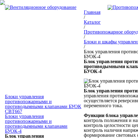
Главная
/
Каталог
/
Противопожарное обору
/
Блоки и шкафы управлен
/
Блок управления проти
БУОК-4
Блок управления прот
противодымными клапа
БУОК-4
Блок управления прот
управления противопожа
Блоки управления
осуществляется реверси
противопожарными и
переменного тока.
противодымными клапанами БУОК
СВТ667
Функции блока управл
Блоки управления
контроль положения и на
противопожарными и
контроль целостности це
противодымными клапанами
контроль наличия напряж
БУОК-4
формирование световых 
Блок управления