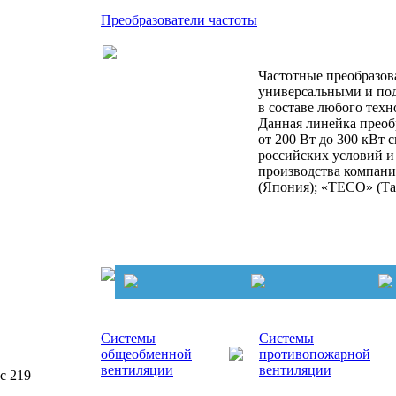
Преобразователи частоты
Частотные преобразов
универсальными и под
в составе любого техн
Данная линейка преоб
от 200 Вт до 300 кВт 
российских условий и
производства компаний
(Япония); «TECO» (Та
Системы
Системы
общеобменной
противопожарной
вентиляции
вентиляции
ис 219