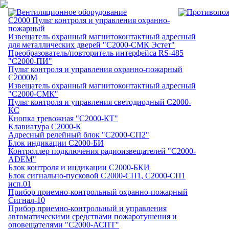
C2000 Пульт контроля и управления охранно-
пожарный
Извещатель охранный магнитоконтактный адресный
для металлических дверей "С2000-СМК Эстет"
Преобразователь/повторитель интерфейса RS-485
"С2000-ПИ"
Пульт контроля и управления охранно-пожарный
С2000М
Извещатель охранный магнитоконтактный адресный
"С2000-СМК"
Пульт контроля и управления светодиодный С2000-
КС
Кнопка тревожная "С2000-КТ"
Клавиатура С2000-К
Адресный релейный блок "С2000-СП2"
Блок индикации С2000-БИ
Контроллер подключения радиоизвещателей "С2000-
ADEM"
Блок контроля и индикации С2000-БКИ
Блок сигнально-пусковой С2000-СП1, С2000-СП1
исп.01
Прибор приемно-контрольный охранно-пожарный
Сигнал-10
Прибор приемно-контрольный и управления
автоматическими средствами пожаротушения и
оповещателями "С2000-АСПТ"