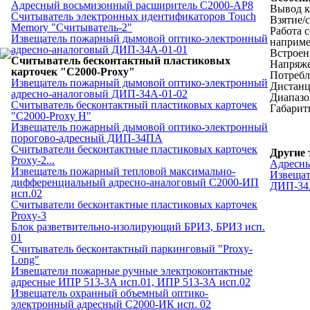
Адресный восьмизонный расширитель С2000-АР8
Вывод к
Считыватель электронных идентификаторов Touch
Взятие/
Memory "Считыватель-2"
Работа 
Извещатель пожарный дымовой оптико-электронный
наприме
адресно-аналоговый ДИП-34А-01-01
Встроен
Считыватель бесконтактный пластиковых
Напряже
карточек "С2000-Proxy"
Потребл
Извещатель пожарный дымовой оптико-электронный
Дистанц
адресно-аналоговый ДИП-34А-01-02
Диапазо
Считыватель бесконтактный пластиковых карточек
Габаритн
"С2000-Proxy Н"
Извещатель пожарный дымовой оптико-электронный
порогово-адресный ДИП-34ПА
Считыватели бесконтактные пластиковых карточек
Другие 
Proxy-2...
Адресны
Извещатель пожарный тепловой максимально-
Извещат
дифференциальный адресно-аналоговый С2000-ИП
ДИП-34
исп.02
Считыватели бесконтактные пластиковых карточек
Proxy-3
Блок разветвительно-изолирующий БРИЗ, БРИЗ исп.
01
Считыватель бесконтактный паркинговый "Proxy-
Long"
Извещатели пожарные ручные электроконтактные
адресные ИПР 513-3А исп.01, ИПР 513-3А исп.02
Извещатель охранный объемный оптико-
электронный адресный С2000-ИК исп. 02