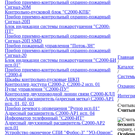
Прибор приемно-контрольный охранно-пожарный
Сигнал-20М
Контрольно-пусковой блок "С2000-КПБ"
Прибор приемно-контрольный охранно-пожарный
Сигнал-20П
Блок индикации системы пожаротушения "С2000-
ПТ"
Прибор приемно-контрольный охранно-пожарный
Сигнал-20П SMD
Прибор пожарный управления "Поток-3Н"
Прибор приемно-контрольный охранно-пожарный
Сигнал-20
Главная
Блок индикации системы пожаротушения "С2000-БИ
/
исп.01"
Каталог
Прибор приемно-контрольный охранно-пожарный
/
С2000-4
Системы
Шкафы контрольно-пусковые ШКП
/
Контроллер доступа С2000-2, С2000-2 исп. 01
Охранно
Пульт управления "С2000-ПУ"
/
Контроллер двухпроводной линии связи С2000-КДЛ
Интегри
Адресный расширитель (адресная метка) С2000-АР1
/
исп. 01, 02, 03
Считыва
Прибор речевого оповещения "Рупор исп.01"
Считыв
Адресный расширитель С2000-АР1 исп. 04
Информатор телефонный "С2000-ИТ"
Адресный двухзонный расширитель С2000-АР2
бесконт
исп.01
охрану, 
Устройство оконечное СПИ "Фобос-3" "УО-Орион"
Особенн