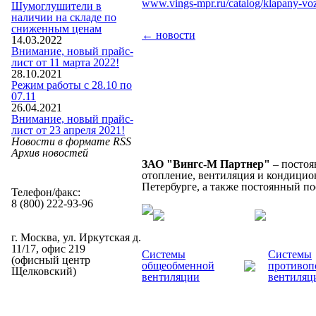
www.vings-mpr.ru/catalog/klapany-vo
Шумоглушители в
наличии на складе по
сниженным ценам
← новости
14.03.2022
Внимание, новый прайс-
лист от 11 марта 2022!
28.10.2021
Режим работы с 28.10 по
07.11
26.04.2021
Внимание, новый прайс-
лист от 23 апреля 2021!
Новости в формате RSS
Архив новостей
ЗАО "Вингс-М Партнер"
– постоя
отопление, вентиляция и кондицион
Петербурге, а также постоянный п
Телефон/факс:
8 (800) 222-93-96
г. Москва, ул. Иркутская д.
11/17, офис 219
Системы
Системы
(офисный центр
общеобменной
противоп
Щелковский)
вентиляции
вентиляц