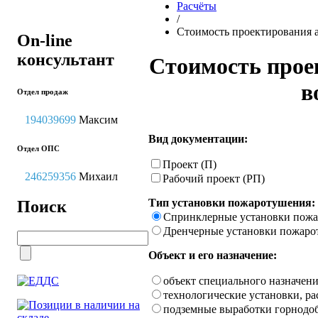
Расчёты
/
Стоимость проектирования 
On-line
консультант
Стоимость прое
в
Отдел продаж
194039699
Максим
Вид документации:
Отдел ОПС
Проект (П)
246259356
Михаил
Рабочий проект (РП)
Тип установки пожаротушения:
Поиск
Спринклерные установки пож
Дренчерные установки пожаро
Объект и его назначение:
объект специального назначен
технологические установки, р
подземные выработки горнод