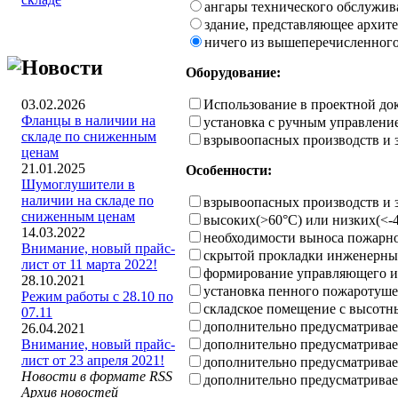
ангары технического обслужива
здание, представляющее архит
ничего из вышеперечисленног
Новости
Оборудование:
Использование в проектной до
03.02.2026
Фланцы в наличии на
установка с ручным управлен
складе по сниженным
взрывоопасных производств и 
ценам
21.01.2025
Особенности:
Шумоглушители в
наличии на складе по
взрывоопасных производств и 
сниженным ценам
высоких(>60°C) или низких(<-
14.03.2022
необходимости выноса пожарног
Внимание, новый прайс-
скрытой прокладки инженерн
лист от 11 марта 2022!
формирование управляющего им
28.10.2021
установка пенного пожаротуш
Режим работы с 28.10 по
складское помещение с высот
07.11
дополнительно предусматривае
26.04.2021
дополнительно предусматривае
Внимание, новый прайс-
лист от 23 апреля 2021!
дополнительно предусматривае
Новости в формате RSS
дополнительно предусматривае
Архив новостей