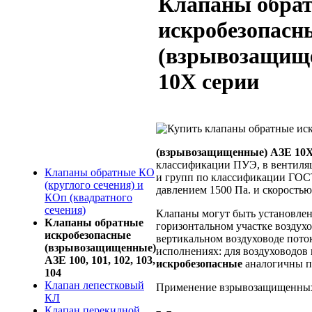
Клапаны обра
искробезопасн
(взрывозащищ
10Х серии
(взрывозащищенные) АЗЕ 10
классификации ПУЭ, в вентиля
Клапаны обратные КО
и групп по классификации ГОСТ
(круглого сечения) и
давлением 1500 Па. и скоростью
КОп (квадратного
сечения)
Клапаны могут быть установлены
Клапаны обратные
горизонтальном участке воздухо
искробезопасные
вертикальном воздуховоде пото
(взрывозащищенные)
исполнениях: для воздуховодов 
АЗЕ 100, 101, 102, 103,
искробезопасные
аналогичны п
104
Клапан лепестковый
Применение взрывозащищенных к
КЛ
Клапан перекидной