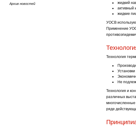
жидкий на
Архив новостей
активный 
жидкие пи
УОСВ используют
Применение УОС
противоэпидемич
Технологи
Технология терм
Производит
Установки 
Экономичн
Не подлеж
Технология и ко
различных выста
многочисленные 
ряде действующ
Принципиа