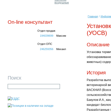
воздушные
Главная
/
Информ
On-line консультант
Установ
Отдел продаж
(УОСВ)
194039699
Максим
Описание
Отдел ОПС
246259356
Михаил
Установка терми
обеззараживания
животных) содер
История
Поиск
Разработка вып
ветеринарной ви
ВАСХНИЛ (Всесо
сельскохозяйств
Бакулов И.А., ка
кандидат биологи
Разработанные т