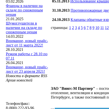
05.11.2013
Использование крышны
03.02.2026
Фланцы в наличии на
складе по сниженным
31.10.2013
Противопожарные двер
ценам
21.01.2025
24.10.2013
Клапаны обратные вз
Шумоглушители в
страницы:
1
2
3
4
5
6
7
8
9
10
11
12
наличии на складе по
сниженным ценам
14.03.2022
Внимание, новый прайс-
лист от 11 марта 2022!
28.10.2021
Режим работы с 28.10 по
07.11
26.04.2021
Внимание, новый прайс-
лист от 23 апреля 2021!
Новости в формате RSS
Архив новостей
ЗАО "Вингс-М Партнер"
– посто
отопление, вентиляция и кондицио
Петербурге, а также постоянный 
Телефон/факс:
8 (800) 222-93-96